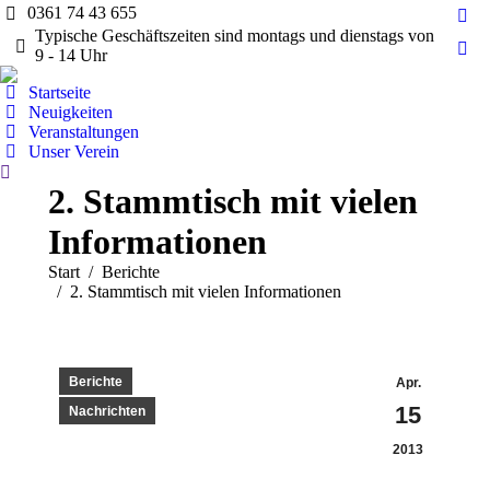
0361 74 43 655
Fac
Typische Geschäftszeiten sind montags und dienstags von
pag
9 - 14 Uhr
Ins
ope
pag
Startseite
in
ope
Neuigkeiten
ne
Veranstaltungen
in
wi
Unser Verein
ne
Search:
wi
2. Stammtisch mit vielen
Informationen
Sie befinden sich hier:
Start
Berichte
2. Stammtisch mit vielen Informationen
Berichte
Apr.
15
Nachrichten
2013