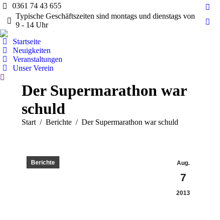
0361 74 43 655
Fac
Typische Geschäftszeiten sind montags und dienstags von
pag
9 - 14 Uhr
Ins
ope
pag
Startseite
in
ope
Neuigkeiten
ne
Veranstaltungen
in
wi
Unser Verein
ne
Search:
wi
Der Supermarathon war
schuld
Sie befinden sich hier:
Start
Berichte
Der Supermarathon war schuld
Berichte
Aug.
7
2013