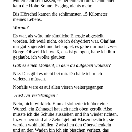
Mitternacht sein lassen, es lief einfach rund. Dann aber
kam die Hohe Sonne. Es ging nichts mehr.
Bis Hörschel kamen die schlimmsten 15 Kilometer
meines Lebens.
Warum?
Es war, als wäre mir sämtliche Energie abgestellt
worden. Ich weiß nicht, ob ich dehydriert war. Olaf hat
mir gut zugeredet und behauptet, es gäbe nur noch zwei
Berge. Obwohl ich weiß, das ist gelogen, habe ich ihm
geglaubt, ich wollte glauben.
Gab es einen Moment, in dem du aufgeben wolltest?
Nie. Das gibt es nicht bei mir. Da hätte ich mich
verletzen müssen.
Notfalls wäre es auf allen vieren weitergegangen.
Hast Du Verletzungen?
Nein, nicht wirklich. Einmal stolperte ich über eine
Wurzel, ein Zehnagel hat sich nach oben gerollt. Also
musste ich die Schuhe ausziehen und ihn wieder richten.
Inzwischen sind alle Zehnägel mit Blasen bestückt, sie
werden wohl abfallen. Zwischen den Oberschenkeln
und an den Waden bin ich ein bisschen verletzt, das