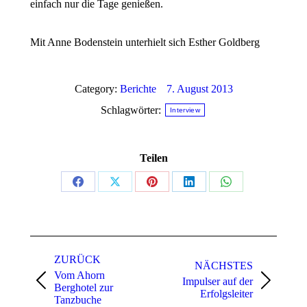
einfach nur die Tage genießen.
Mit Anne Bodenstein unterhielt sich Esther Goldberg
Category:
Berichte
7. August 2013
Schlagwörter:
Interview
Teilen
Share
Share
Share
Share
Share
on
on
on
on
on
Facebook
X
Pinterest
LinkedIn
WhatsApp
Kommentarnavigation
ZURÜCK
NÄCHSTES
Vom Ahorn
Impulser auf der
Vorheriger
Nächster
Berghotel zur
Erfolgsleiter
Beitrag:
Beitrag:
Tanzbuche