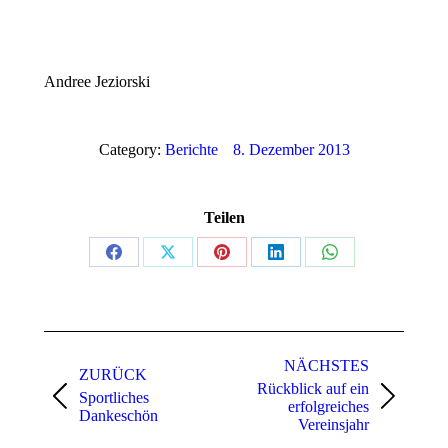
Andree Jeziorski
Category:
Berichte
8. Dezember 2013
Teilen
Share
Share
Share
Share
Share
on
on
on
on
on
Facebook
X
Pinterest
LinkedIn
WhatsApp
Kommentarnavigation
NÄCHSTES
ZURÜCK
Rückblick auf ein
Sportliches
Vorheriger
Nächster
erfolgreiches
Dankeschön
Beitrag:
Beitrag:
Vereinsjahr