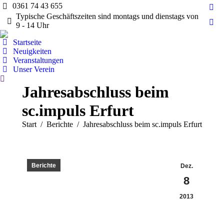
0361 74 43 655
Fac
Typische Geschäftszeiten sind montags und dienstags von
pag
9 - 14 Uhr
Ins
ope
pag
Startseite
in
ope
Neuigkeiten
ne
Veranstaltungen
in
wi
Unser Verein
ne
Search:
wi
Jahresabschluss beim
sc.impuls Erfurt
Sie befinden sich hier:
Start
Berichte
Jahresabschluss beim sc.impuls Erfurt
Berichte
Dez.
8
2013