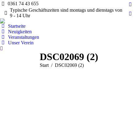
0361 74 43 655
Fac
Typische Geschäftszeiten sind montags und dienstags von
pag
9 - 14 Uhr
Ins
ope
pag
Startseite
in
ope
Neuigkeiten
ne
Veranstaltungen
in
wi
Unser Verein
ne
Search:
wi
DSC02069 (2)
Sie befinden sich hier:
Start
DSC02069 (2)