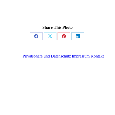
Share This Photo
Share
Share
Share
Share
on
on
on
on
Facebook
X
Pinterest
LinkedIn
Privatsphäre und Datenschutz
Impressum
Kontakt