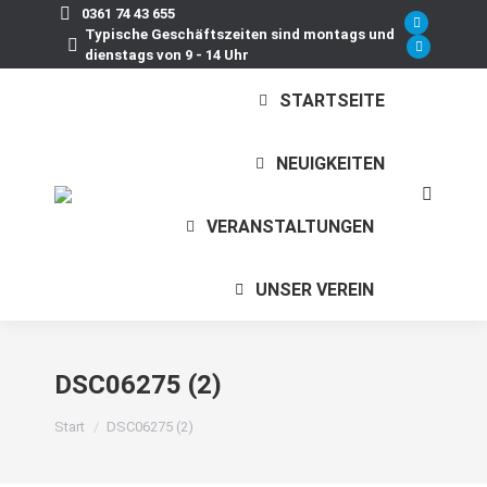
0361 74 43 655
Faceboo
Typische Geschäftszeiten sind montags und
dienstags von 9 - 14 Uhr
page
Instagra
opens
page
STARTSEITE
in
opens
new
in
window
new
NEUIGKEITEN
window
Search:
VERANSTALTUNGEN
UNSER VEREIN
DSC06275 (2)
Sie befinden sich hier:
Start
DSC06275 (2)