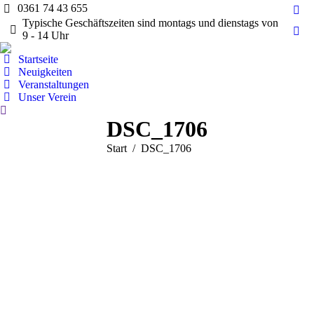
0361 74 43 655
Fac
Typische Geschäftszeiten sind montags und dienstags von
pag
9 - 14 Uhr
Ins
ope
pag
Startseite
in
ope
Neuigkeiten
ne
Veranstaltungen
in
wi
Unser Verein
ne
Search:
wi
DSC_1706
Sie befinden sich hier:
Start
DSC_1706