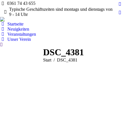
0361 74 43 655
Fac
Typische Geschäftszeiten sind montags und dienstags von
pag
9 - 14 Uhr
Ins
ope
pag
Startseite
in
ope
Neuigkeiten
ne
Veranstaltungen
in
wi
Unser Verein
ne
Search:
wi
DSC_4381
Sie befinden sich hier:
Start
DSC_4381