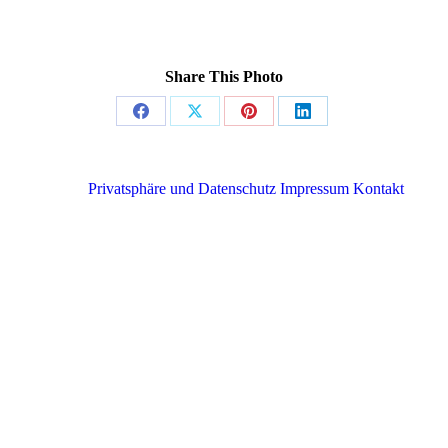
Share This Photo
Share
Share
Share
Share
on
on
on
on
Facebook
X
Pinterest
LinkedIn
Privatsphäre und Datenschutz
Impressum
Kontakt