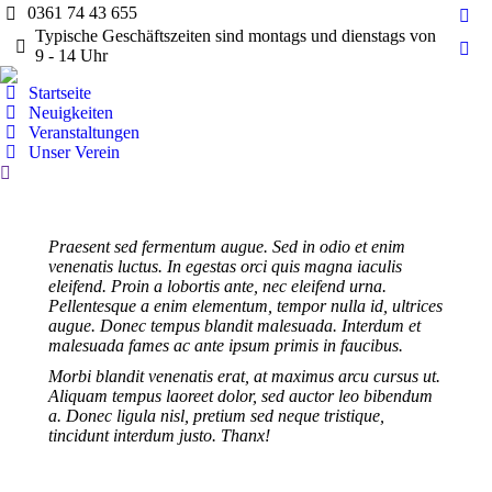
0361 74 43 655
Fac
Typische Geschäftszeiten sind montags und dienstags von
pag
9 - 14 Uhr
Ins
ope
pag
Startseite
in
ope
Neuigkeiten
ne
Veranstaltungen
in
wi
Unser Verein
ne
Search:
wi
Praesent sed fermentum augue. Sed in odio et enim
venenatis luctus. In egestas orci quis magna iaculis
eleifend. Proin a lobortis ante, nec eleifend urna.
Pellentesque a enim elementum, tempor nulla id, ultrices
augue. Donec tempus blandit malesuada. Interdum et
malesuada fames ac ante ipsum primis in faucibus.
Morbi blandit venenatis erat, at maximus arcu cursus ut.
Aliquam tempus laoreet dolor, sed auctor leo bibendum
a. Donec ligula nisl, pretium sed neque tristique,
tincidunt interdum justo. Thanx!