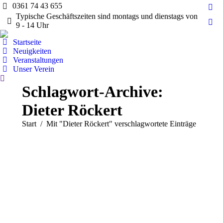
0361 74 43 655
Fac
Typische Geschäftszeiten sind montags und dienstags von
pag
9 - 14 Uhr
Ins
ope
pag
Startseite
in
ope
Neuigkeiten
ne
Veranstaltungen
in
wi
Unser Verein
ne
Search:
wi
Schlagwort-Archive:
Dieter Röckert
Sie befinden sich hier:
Start
Mit "Dieter Röckert" verschlagwortete Einträge
Allgemein
Berichte
Nachrichten