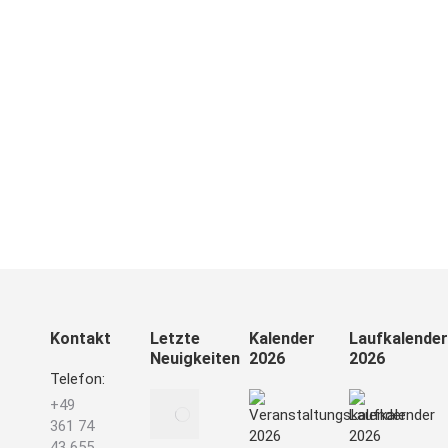
einem Frodeno, Lange oder Kienle
nacheifern. Nun – soweit brauchte man in
diesem Jahr aber nicht fahren, denn auch
in der Erfurter Peripherie kamen die
Triathlon-Freunde an diesem Wochenende
auf ihre Kosten. Der LTV Erfurt lud in
diesem…
Read more
Kontakt
Letzte
Kalender
Laufkalender
Neuigkeiten
2026
2026
Telefon:
Traurige
+49
Nachricht für
361 74
alle
43 655