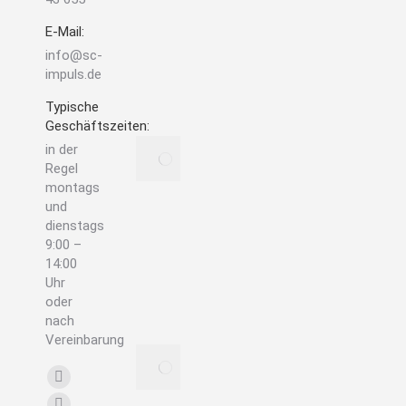
Untertagefans
E-Mail:
–
Sondershäuser
info@sc-
Kristalllauf
impuls.de
2026 abgesagt
Typische
7. Juli 2026
Geschäftszeiten:
Neuer Termin
in der
fix! 🏃‍♂️
Regel
Ersatztermin &
montags
zusätzliche
und
Startplätze für
dienstags
den
9:00 –
Sondershäuser
14:00
Kristalllauf.
Uhr
oder
13. Januar
nach
2026
Vereinbarung
Absage des
Finden Sie uns auf:
Sondershäuser
Facebook
Kristalllauf