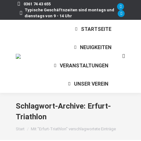
0361 74 43 655
Faceboo
Typische Geschäftszeiten sind montags und
dienstags von 9 - 14 Uhr
page
Instagra
opens
page
STARTSEITE
in
opens
new
in
window
new
NEUIGKEITEN
window
Search:
VERANSTALTUNGEN
UNSER VEREIN
Schlagwort-Archive:
Erfurt-
Triathlon
Sie befinden sich hier:
Start
Mit "Erfurt-Triathlon" verschlagwortete Einträge