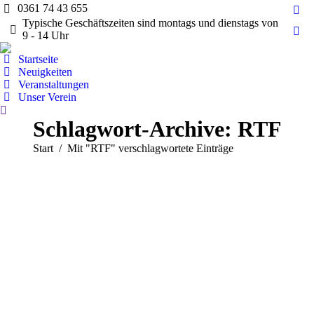
0361 74 43 655
Fac
Typische Geschäftszeiten sind montags und dienstags von
pag
9 - 14 Uhr
Ins
ope
pag
Startseite
in
ope
Neuigkeiten
ne
Veranstaltungen
in
wi
Unser Verein
ne
Search:
wi
Schlagwort-Archive:
RTF
Sie befinden sich hier:
Start
Mit "RTF" verschlagwortete Einträge
Berichte
Nachrichten
Veranstaltungen