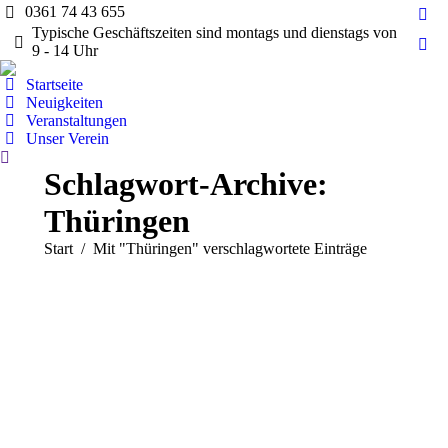
0361 74 43 655
Fac
Typische Geschäftszeiten sind montags und dienstags von
pag
9 - 14 Uhr
Ins
ope
pag
Startseite
in
ope
Neuigkeiten
ne
Veranstaltungen
in
wi
Unser Verein
ne
Search:
wi
Schlagwort-Archive:
Thüringen
Sie befinden sich hier:
Start
Mit "Thüringen" verschlagwortete Einträge
Allgemein
Berichte
Veranstaltungen