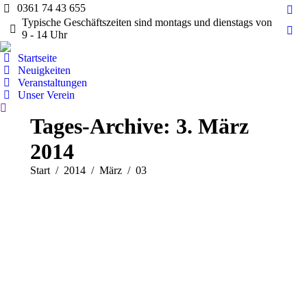
0361 74 43 655
Fac
Typische Geschäftszeiten sind montags und dienstags von
pag
9 - 14 Uhr
Ins
ope
pag
Startseite
in
ope
Neuigkeiten
ne
Veranstaltungen
in
wi
Unser Verein
ne
Search:
wi
Tages-Archive:
3. März
2014
Sie befinden sich hier:
Start
2014
März
03
Allgemein
Nachrichten